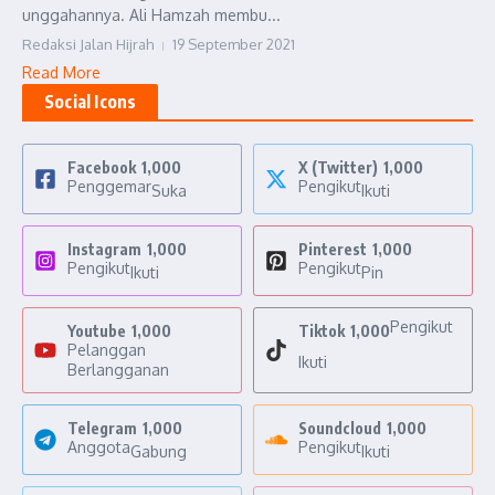
unggahannya. Ali Hamzah membu...
Redaksi Jalan Hijrah
19 September 2021
Read More
Social Icons
Facebook
1,000
X (Twitter)
1,000
Penggemar
Pengikut
Suka
Ikuti
Instagram
1,000
Pinterest
1,000
Pengikut
Pengikut
Ikuti
Pin
Pengikut
Youtube
1,000
Tiktok
1,000
Pelanggan
Ikuti
Berlangganan
Telegram
1,000
Soundcloud
1,000
Anggota
Pengikut
Gabung
Ikuti