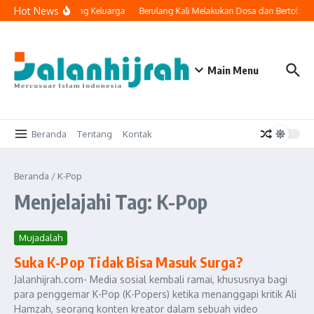
Lewati ke konten
Hot News
nologi Masuk ke Ruang Keluarga
Berulang Kali Melakukan Dosa dan Bertobat,
Main Menu
Beranda
Tentang
Kontak
Beranda
/
K-Pop
Menjelajahi Tag: K-Pop
Mujadalah
Suka K-Pop Tidak Bisa Masuk Surga?
Jalanhijrah.com- Media sosial kembali ramai, khususnya bagi
para penggemar K-Pop (K-Popers) ketika menanggapi kritik Ali
Hamzah, seorang konten kreator dalam sebuah video