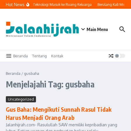
Lewati ke konten
Hot News
Ketika Teknologi Masuk ke Ruang Keluarga
Berulang Kali Melak
Main Menu
Beranda
Tentang
Kontak
Beranda
/
gusbaha
Menjelajahi Tag: gusbaha
Uncategorized
Gus Baha: Mengikuti Sunnah Rasul Tidak
Harus Menjadi Orang Arab
Jalanhijrah.com- Rasulullah SAW memiliki kepribadian yang
luhur. Setiap ucapan dan perbuatan beliau selalu