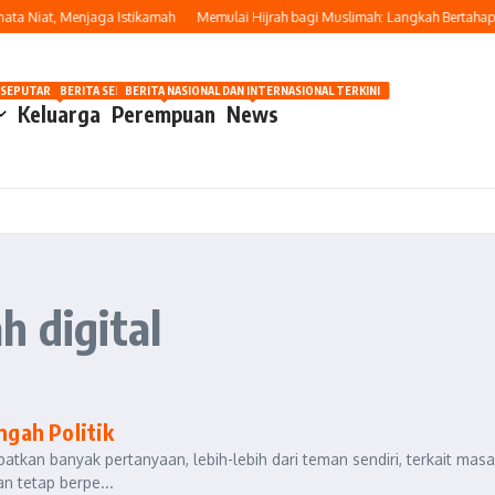
ta Niat, Menjaga Istikamah
Memulai Hijrah bagi Muslimah: Langkah Bertahap M
OSIP
 SEPUTAR OTOMOTIF HARI INI
BERITA SEPUTAR KECANTIKAN WANITA
BERITA NASIONAL DAN INTERNASIONAL TERKINI
Keluarga
Perempuan
News
h digital
gah Politik
kan banyak pertanyaan, lebih-lebih dari teman sendiri, terkait masa
n tetap berpe...