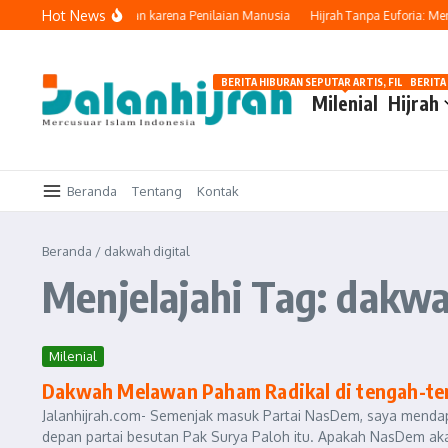
Lewati ke konten
Hot News
ubah karena Allah, Bukan karena Penilaian Manusia
Hijrah Tanpa Euforia: Mena
BERITA HIBURAN SEPUTAR ARTIS, FILM, DAN G
BERITA
Milenial
Hijrah
Beranda
Tentang
Kontak
Beranda
/
dakwah digital
Menjelajahi Tag: dakwa
Milenial
Dakwah Melawan Paham Radikal di tengah-ten
Jalanhijrah.com- Semenjak masuk Partai NasDem, saya mendapat
depan partai besutan Pak Surya Paloh itu. Apakah NasDem aka