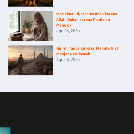
Memaknai Hijrah: Berubah karena
Allah, Bukan karena Penilaian
Manusia
Agu 05, 2026
Hijrah Tanpa Euforia: Menata Niat,
Menjaga Istikamah
Agu 04, 2026