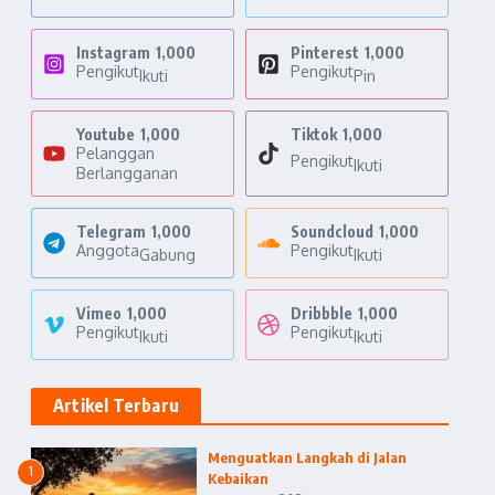
Instagram
1,000
Pinterest
1,000
Pengikut
Pengikut
Ikuti
Pin
Youtube
1,000
Tiktok
1,000
Pelanggan
Pengikut
Ikuti
Berlangganan
Telegram
1,000
Soundcloud
1,000
Anggota
Pengikut
Gabung
Ikuti
Vimeo
1,000
Dribbble
1,000
Pengikut
Pengikut
Ikuti
Ikuti
Artikel Terbaru
Menguatkan Langkah di Jalan
1
Kebaikan