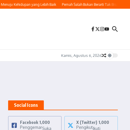
enuju Kehidupan yang Lebih Baik
Pernah Salah Bukan Berarti Tak Bisa Berubah
Kamis, Agustus 6, 2026
Social Icons
Facebook
1,000
X (Twitter)
1,000
Penggemar
Pengikut
Suka
Ikuti