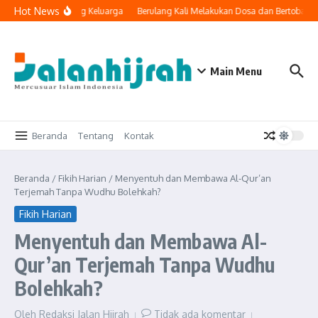
Lewati ke konten
Hot News
ologi Masuk ke Ruang Keluarga
Berulang Kali Melakukan Dosa dan Bertobat, 
Main Menu
Beranda
Tentang
Kontak
Beranda
/
Fikih Harian
/
Menyentuh dan Membawa Al-Qur’an
Terjemah Tanpa Wudhu Bolehkah?
Fikih Harian
Menyentuh dan Membawa Al-
Qur’an Terjemah Tanpa Wudhu
Bolehkah?
Oleh
Redaksi Jalan Hijrah
Tidak ada komentar