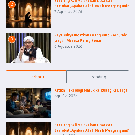
Berulang Kali Melakukan Dosa dan
2
Bertobat, Apakah Allah Masih Mengampuni?
7 Agustus 2026
Buya Yahya Ingatkan Orang Yang Berhijrah:
3
Jangan Merasa Paling Benar
6 Agustus 2026
Terbaru
Tranding
Ketika Teknologi Masuk ke Ruang Keluarga
Agu 07, 2026
Berulang Kali Melakukan Dosa dan
Bertobat, Apakah Allah Masih Mengampuni?