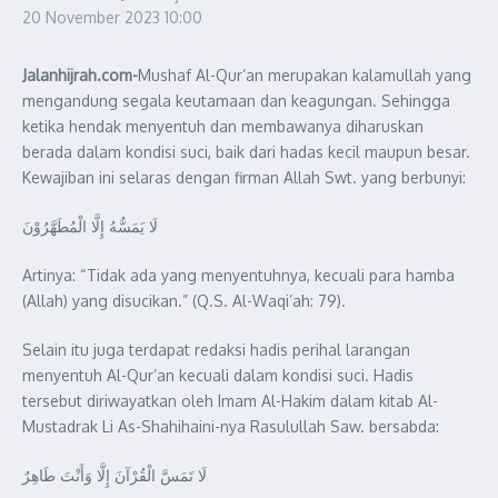
20 November 2023
10:00
Jalanhijrah.com-
Mushaf Al-Qur’an merupakan kalamullah yang
mengandung segala keutamaan dan keagungan. Sehingga
ketika hendak menyentuh dan membawanya diharuskan
berada dalam kondisi suci, baik dari hadas kecil maupun besar.
Kewajiban ini selaras dengan firman Allah Swt. yang berbunyi:
لَا يَمَسُّهُ إِلَّا الْمُطَهَّرُوْنَ
Artinya: “Tidak ada yang menyentuhnya, kecuali para hamba
(Allah) yang disucikan.” (Q.S. Al-Waqi’ah: 79).
Selain itu juga terdapat redaksi hadis perihal larangan
menyentuh Al-Qur’an kecuali dalam kondisi suci. Hadis
tersebut diriwayatkan oleh Imam Al-Hakim dalam kitab Al-
Mustadrak Li As-Shahihaini-nya Rasulullah Saw. bersabda:
لَا تَمَسَّ الْقُرْآنَ إِلَّا وَأَنْتَ طَاهِرٌ