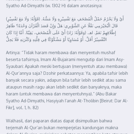
Syatho Ad-Dimyathi (w. 1302 H) dalam anotasinya:
(قَوْلُهُ: وَلَا مَعَ تَفْسِيْرٍ) أَيْ وَلَا يَحْرُمُ حَمْلُ الْمُصْحَفِ مَعَ تَفْسِيْرِهِ وَلَا مَسُّهُ.
قَالَ الْبُجَيْرَمِي نَقْلًا عَنِ الشَّوْبِرِي: هَلْ وَإِنْ قَصَدَ الْقُرْآنَ وَحْدَهُ؟ ظَاهِرُ
إِطْلَاقِهِمْ نَعَمْ. اهـ. (وَقَوْلُهُ: زَادَ) أَيْ عَلَى الْمُصْحَفِ، يَقِيْنًا. أَمَّا إِذَا كَانَ
التَّفْسِيْرُ أَقَلَّ، أَوْ مُسَاوِيًا أَوْ مَشْكُوْكًا فِي قِلَّتِهِ وَكَثْرَتِهِ فَلَا يَحِلُّ
Artinya: “Tidak haram membawa dan menyentuh mushaf
beserta tafsirnya, Imam Al-Bujairami mengutip dari Imam Asy-
Syaubari: Apakah meski bertujuan (menyentuh atau membawa)
Al-Qur’annya saja? Dzohir perkataannya: Ya, apabila tafsir lebih
banyak secara yakin, adapun bila tafsir lebih sedikit atau sama
ataupun masih ragu akan lebih sedikit dan banyaknya, maka
haram (untuk membawa dan menyentuhnya).” (Abu Bakar
Syatho Ad-Dimyathi, Hasyiyah I’anah At-Tholibin [Beirut: Dar Al-
Fikr], vol. 1, h. 82)
Walhasil, dari paparan diatas dapat disimpulkan bahwa
terjemah Al-Qur’an bukan memperjelas kandungan makna