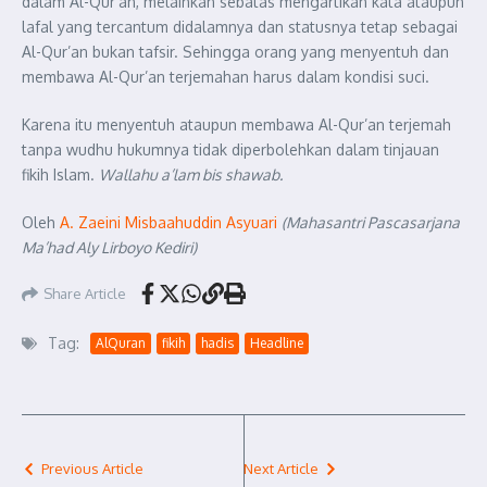
dalam Al-Qur’an, melainkan sebatas mengartikan kata ataupun
lafal yang tercantum didalamnya dan statusnya tetap sebagai
Al-Qur’an bukan tafsir. Sehingga orang yang menyentuh dan
membawa Al-Qur’an terjemahan harus dalam kondisi suci.
Karena itu menyentuh ataupun membawa Al-Qur’an terjemah
tanpa wudhu hukumnya tidak diperbolehkan dalam tinjauan
fikih Islam.
Wallahu a’lam bis shawab.
Oleh
A. Zaeini Misbaahuddin Asyuari
(Mahasantri Pascasarjana
Ma’had Aly Lirboyo Kediri)
Share Article
Tag:
AlQuran
fikih
hadis
Headline
Previous Article
Next Article