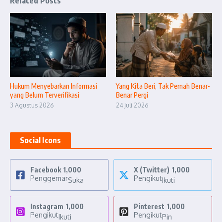
Related Posts
Hukum Menyebarkan Informasi
Yang Kita Beri, Tak Pernah Benar-
yang Belum Terverifikasi
Benar Pergi
3 Agustus 2026
24 Juli 2026
Social Icons
Facebook
1,000
X (Twitter)
1,000
Penggemar
Pengikut
Suka
Ikuti
Instagram
1,000
Pinterest
1,000
Pengikut
Pengikut
Ikuti
Pin