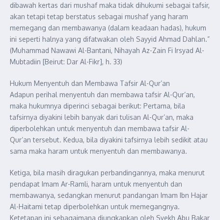
dibawah kertas dari mushaf maka tidak dihukumi sebagai tafsir,
akan tetapi tetap berstatus sebagai mushaf yang haram
memegang dan membawanya (dalam keadaan hadas), hukum
ini seperti halnya yang difatwakan oleh Sayyid Ahmad Dahlan.”
(Muhammad Nawawi Al-Bantani, Nihayah Az-Zain Fi Irsyad Al-
Mubtadiin [Beirut: Dar Al-Fikr], h. 33)
Hukum Menyentuh dan Membawa Tafsir Al-Qur’an
Adapun perihal menyentuh dan membawa tafsir Al-Qur’an,
maka hukumnya diperinci sebagai berikut: Pertama, bila
tafsirnya diyakini lebih banyak dari tulisan Al-Qur’an, maka
diperbolehkan untuk menyentuh dan membawa tafsir Al-
Qur’an tersebut. Kedua, bila diyakini tafsirnya lebih sedikit atau
sama maka haram untuk menyentuh dan membawanya.
Ketiga, bila masih diragukan perbandingannya, maka menurut
pendapat Imam Ar-Ramli, haram untuk menyentuh dan
membawanya, sedangkan menurut pandangan Imam Ibn Hajar
Al-Haitami tetap diperbolehkan untuk memegangnya.
Ketetapan ini sebagaimana diungkapkan oleh Syekh Abu Bakar